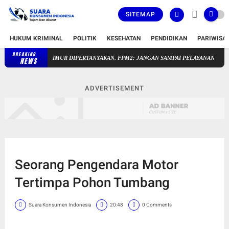
SITEMAP
HUKUM KRIMINAL
POLITIK
KESEHATAN
PENDIDIKAN
PARIWISA
BREAKING
 UPTD SAKRA TIMUR DIPERTANYAKAN, FPM2: JANGAN SAMPAI PELAYANAN PUBLIK 
NEWS
ADVERTISEMENT
Seorang Pengendara Motor
Tertimpa Pohon Tumbang
Suara Konsumen Indonesia
20:48
0 Comments