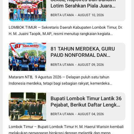
Lotim Serahkan Piala Juara
Takraw Tingkat Kabupaten,
BERITA UTAMA
-
AUGUST 10, 2026
HUT Ke-81 RI, Karangtaruna
Selendang sutra
LOMBOK TIMUR — Sekretaris Daerah Kabupaten Lombok Timur, Dr.
H. M. Juaini Taopik, M.AP., resmi menutup rangkaian kegiata...
81 TAHUN MERDEKA, GURU
PAUD NONFORMAL DAN
PEKERJA MIGRAN MASIH
BERITA UTAMA
-
AUGUST 09, 2026
MENUNGGU KEADILAN
Mataram NTB, 9 Agustus 2026 — Delapan puluh satu tahun
Indonesia merdeka, tetapi bagi sebagian rakyat, kemerdeka...
Bupati Lombok Timur Lantik 36
Pejabat, Berikut Daftar Lengkap
Jabatan Lama dan Jabatan
BERITA UTAMA
-
AUGUST 04, 2026
Baru
Lombok Timur – Bupati Lombok Timur H. M. Haerul Warisin kembali
melakukan penyegaran birokrasi dengan melantik dan meng...