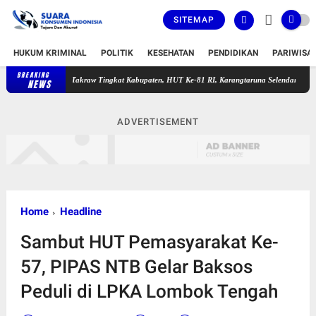
SITEMAP
HUKUM KRIMINAL
POLITIK
KESEHATAN
PENDIDIKAN
PARIWISA
BREAKING
Sekda, Kapolres Dan Dandim Lotim Serahkan Piala Juara Takraw Tingkat 
NEWS
ADVERTISEMENT
Home
Headline
Sambut HUT Pemasyarakat Ke-
57, PIPAS NTB Gelar Baksos
Peduli di LPKA Lombok Tengah