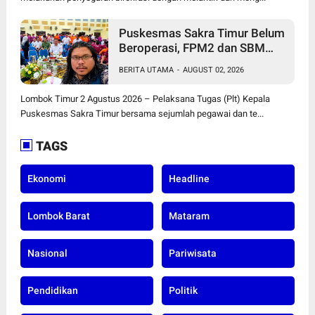
Puskesmas Sakra Timur Belum
Beroperasi, FPM2 dan SBM
NTB Pertanyakan Penempatan
BERITA UTAMA
-
AUGUST 02, 2026
Plt Kepala Puskesmas serta
Tenaga Kesehatan
Lombok Timur 2 Agustus 2026 – Pelaksana Tugas (Plt) Kepala
Puskesmas Sakra Timur bersama sejumlah pegawai dan te...
TAGS
Ekonomi
Headline
Lombok Barat
Mataram
Nasional
Pariwisata
Pendidikan
Politik