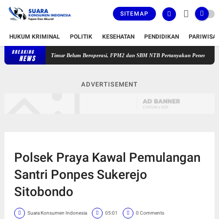
SITEMAP
HUKUM KRIMINAL
POLITIK
KESEHATAN
PENDIDIKAN
PARIWISA
BREAKING
kesmas Sakra Timur Belum Beroperasi, FPM2 dan SBM NTB Pertanyakan Penempatan Plt Kep
NEWS
ADVERTISEMENT
Polsek Praya Kawal Pemulangan
Santri Ponpes Sukerejo
Sitobondo
Suara Konsumen Indonesia
05:01
0 Comments