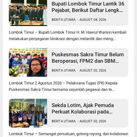
Bupati Lombok Timur Lantik 36
Pejabat, Berikut Daftar Lengkap
Jabatan Lama dan Jabatan
BERITA UTAMA
-
AUGUST 04, 2026
Baru
Lombok Timur – Bupati Lombok Timur H. M. Haerul Warisin kembali
melakukan penyegaran birokrasi dengan melantik dan meng...
Puskesmas Sakra Timur Belum
Beroperasi, FPM2 dan SBM
NTB Pertanyakan Penempatan
BERITA UTAMA
-
AUGUST 02, 2026
Plt Kepala Puskesmas serta
Tenaga Kesehatan
Lombok Timur 2 Agustus 2026 – Pelaksana Tugas (Plt) Kepala
Puskesmas Sakra Timur bersama sejumlah pegawai dan te...
Sekda Lotim, Ajak Pemuda
Perkuat Kolaborasi pada
Pembukaan Rangkaian
BERITA UTAMA
-
AUGUST 02, 2026
Kegiatan Menyambut HUT ke-
81 Kemerdekaan RI di Desa
Lombok Timur – Semangat persatuan, gotong royong, dan kolaborasi