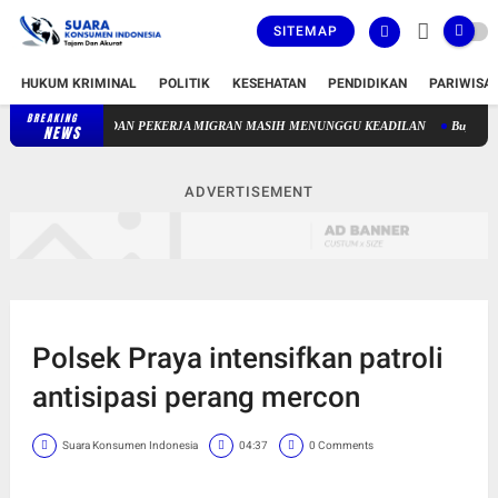
SITEMAP
HUKUM KRIMINAL
POLITIK
KESEHATAN
PENDIDIKAN
PARIWISA
BREAKING
NONFORMAL DAN PEKERJA MIGRAN MASIH MENUNGGU KEADILAN
Bupati Lombok 
NEWS
ADVERTISEMENT
Polsek Praya intensifkan patroli
antisipasi perang mercon
Suara Konsumen Indonesia
04:37
0 Comments