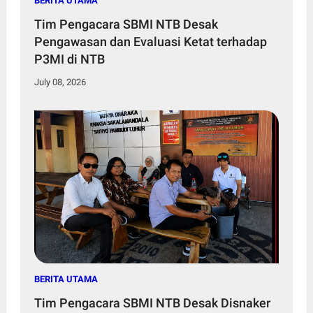
BERITA UTAMA
Tim Pengacara SBMI NTB Desak
Pengawasan dan Evaluasi Ketat terhadap
P3MI di NTB
July 08, 2026
BERITA UTAMA
Tim Pengacara SBMI NTB Desak Disnaker