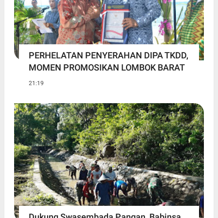
PERHELATAN PENYERAHAN DIPA TKDD,
MOMEN PROMOSIKAN LOMBOK BARAT
21:19
Dukung Swasembada Pangan, Babinsa