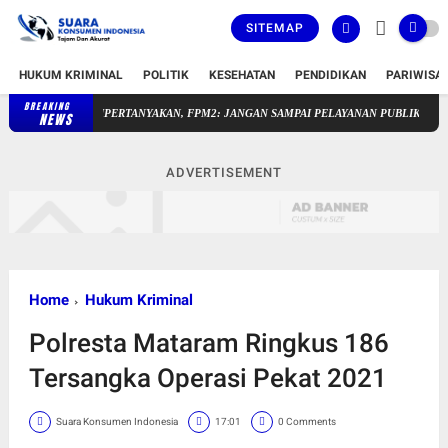
SITEMAP
HUKUM KRIMINAL
POLITIK
KESEHATAN
PENDIDIKAN
PARIWISA
BREAKING
RANGKAP JABATAN PLT KEPALA UPTD SAKRA TIMUR DIPERTANYAKA
NEWS
ADVERTISEMENT
Home
Hukum Kriminal
Polresta Mataram Ringkus 186
Tersangka Operasi Pekat 2021
Suara Konsumen Indonesia
17:01
0 Comments