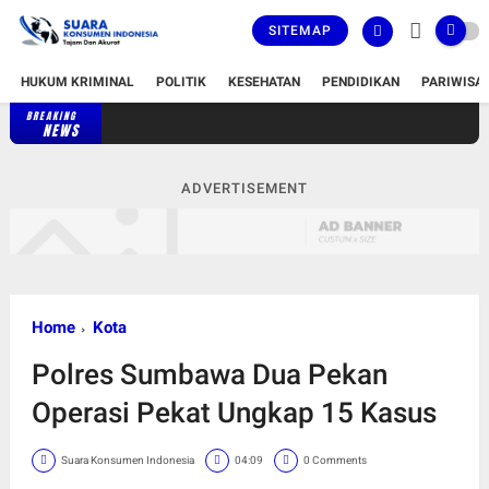
SITEMAP
HUKUM KRIMINAL
POLITIK
KESEHATAN
PENDIDIKAN
PARIWISA
BREAKING
NEWS
ADVERTISEMENT
Home
Kota
Polres Sumbawa Dua Pekan
Operasi Pekat Ungkap 15 Kasus
Suara Konsumen Indonesia
04:09
0 Comments