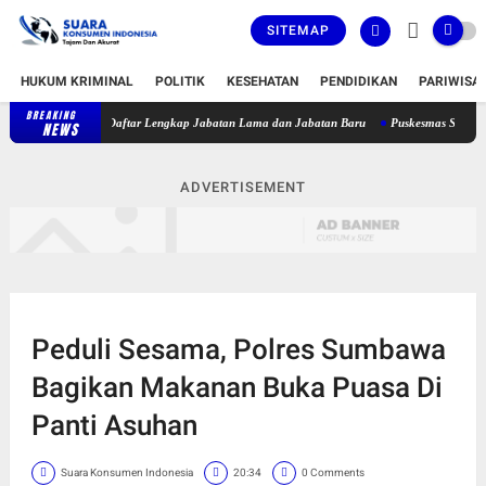
SITEMAP
HUKUM KRIMINAL
POLITIK
KESEHATAN
PENDIDIKAN
PARIWISA
BREAKING
jabat, Berikut Daftar Lengkap Jabatan Lama dan Jabatan Baru
Puskesmas Sakra Timur 
NEWS
ADVERTISEMENT
Peduli Sesama, Polres Sumbawa
Bagikan Makanan Buka Puasa Di
Panti Asuhan
Suara Konsumen Indonesia
20:34
0 Comments