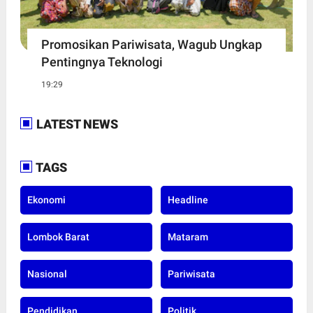
Promosikan Pariwisata, Wagub Ungkap
Pentingnya Teknologi
19:29
LATEST NEWS
TAGS
Ekonomi
Headline
Lombok Barat
Mataram
Nasional
Pariwisata
Pendidikan
Politik