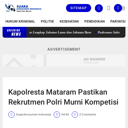
SITEMAP
HUKUM KRIMINAL
POLITIK
KESEHATAN
PENDIDIKAN
PARIWISA
BREAKING
t, Berikut Daftar Lengkap Jabatan Lama dan Jabatan Baru
Puskesmas Sakra Timur Belu
NEWS
ADVERTISEMENT
Kapolresta Mataram Pastikan
Rekrutmen Polri Murni Kompetisi
Suara Konsumen Indonesia
04:44
0 Comments