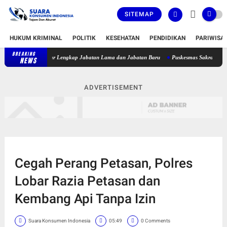
SITEMAP
HUKUM KRIMINAL
POLITIK
KESEHATAN
PENDIDIKAN
PARIWISA
BREAKING
, Berikut Daftar Lengkap Jabatan Lama dan Jabatan Baru
Puskesmas Sakra Timur Belum
NEWS
ADVERTISEMENT
Cegah Perang Petasan, Polres
Lobar Razia Petasan dan
Kembang Api Tanpa Izin
Suara Konsumen Indonesia
05:49
0 Comments