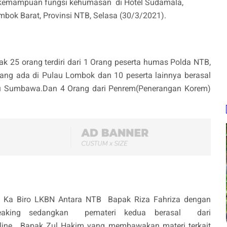
 kemampuan fungsi kehumasan di Hotel Sudamala,
bok Barat, Provinsi NTB, Selasa (30/3/2021).
ak 25 orang terdiri dari 1 Orang peserta humas Polda NTB,
 yang ada di Pulau Lombok dan 10 peserta lainnya berasal
lau Sumbawa.Dan 4 Orang dari Penrem(Penerangan Korem)
ari Ka Biro LKBN Antara NTB Bapak Riza Fahriza dengan
eaking sedangkan pemateri kedua berasal dari
ine, Bapak Zul Hakim yang membawakan materi terkait