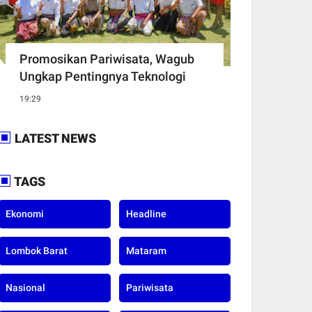
Promosikan Pariwisata, Wagub
Ungkap Pentingnya Teknologi
19:29
LATEST NEWS
TAGS
Ekonomi
Headline
Lombok Barat
Mataram
Nasional
Pariwisata