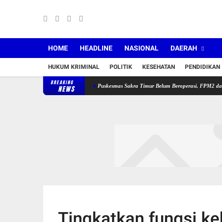
HOME
HEADLINE
NASIONAL
DAERAH
HUKUM KRIMINAL
POLITIK
KESEHATAN
PENDIDIKAN
BREAKING
tan Lama dan Jabatan Baru
Puskesmas Sakra Timur Belum Beroperasi, FPM2 dan SBM NT
NEWS
Tingkatkan fungsi k