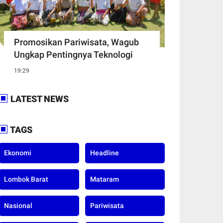
Promosikan Pariwisata, Wagub
Ungkap Pentingnya Teknologi
19:29
LATEST NEWS
TAGS
Ekonomi
Headline
Lombok Barat
Mataram
Nasional
Pariwisata