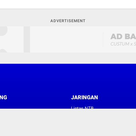
ADVERTISEMENT
NG
JARINGAN
Lintas NTB
News Metro NTB