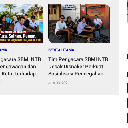
TAMA
BERITA UTAMA
ngacara SBMI NTB
Tim Pengacara SBMI NTB
Pengawasan dan
Desak Disnaker Perkuat
i Ketat terhadap
Sosialisasi Pencegahan
 NTB
TPPO dan Penipuan Kerja
26
July 08, 2026
ke Luar Negeri