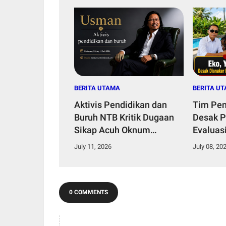
BERITA UTAMA
BERITA U
Aktivis Pendidikan dan
Tim Pe
Buruh NTB Kritik Dugaan
Desak 
Sikap Acuh Oknum
Evaluas
Pejabat dalam Pelayanan
P3MI di
July 11, 2026
July 08, 20
Publik
0 COMMENTS