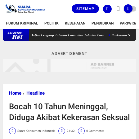
SITEMAP
HUKUM KRIMINAL
POLITIK
KESEHATAN
PENDIDIKAN
PARIWISA
BREAKING
bat, Berikut Daftar Lengkap Jabatan Lama dan Jabatan Baru
Puskesmas Sakra Timur Be
NEWS
ADVERTISEMENT
Home
Headline
Bocah 10 Tahun Meninggal,
Diduga Akibat Kekerasan Seksual
Suara Konsumen Indonesia
21:32
0 Comments