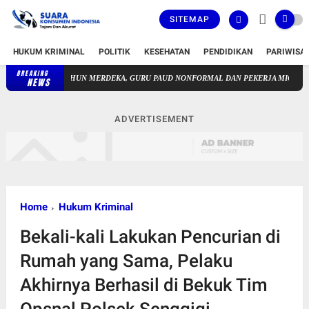
SITEMAP
HUKUM KRIMINAL
POLITIK
KESEHATAN
PENDIDIKAN
PARIWISA
BREAKING
81 TAHUN MERDEKA, GURU PAUD NONFORMAL DAN PEKERJA MIGRAN MASIH 
NEWS
ADVERTISEMENT
Home
Hukum Kriminal
Bekali-kali Lakukan Pencurian di
Rumah yang Sama, Pelaku
Akhirnya Berhasil di Bekuk Tim
Opsnal Polsek Senggigi