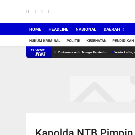
HOME
HEADLINE
NASIONAL
DAERAH
HUKUM KRIMINAL
POLITIK
KESEHATAN
PENDIDIKAN
BREAKING
akan Penempatan Plt Kepala Puskesmas serta Tenaga Kesehatan
Sekda Lotim, Ajak Pem
NEWS
Kapolda NTB Pimpin