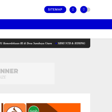
SITEMAP
ekaan RI di Desa Surabaya Utara
SBMI NTB & HIMPAUDI NTB, Silaturahim Di Polda