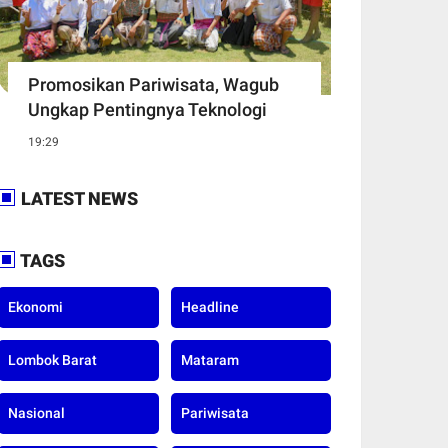
Promosikan Pariwisata, Wagub
Ungkap Pentingnya Teknologi
19:29
LATEST NEWS
TAGS
Ekonomi
Headline
Lombok Barat
Mataram
Nasional
Pariwisata