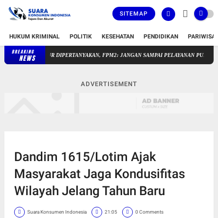
SITEMAP
HUKUM KRIMINAL
POLITIK
KESEHATAN
PENDIDIKAN
PARIWISA
BREAKING
RANGKAP JABATAN PLT KEPALA UPTD SAKRA TIMUR DIPERTA
NEWS
ADVERTISEMENT
Dandim 1615/Lotim Ajak
Masyarakat Jaga Kondusifitas
Wilayah Jelang Tahun Baru
Suara Konsumen Indonesia
21:05
0 Comments