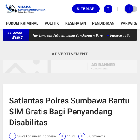
SITEMAP
HUKUM KRIMINAL
POLITIK
KESEHATAN
PENDIDIKAN
PARIWISA
BREAKING
bat, Berikut Daftar Lengkap Jabatan Lama dan Jabatan Baru
Puskesmas Sakra Timur Be
NEWS
ADVERTISEMENT
Satlantas Polres Sumbawa Bantu
SIM Gratis Bagi Penyandang
Disabilitas
Suara Konsumen Indonesia
11:23
0 Comments