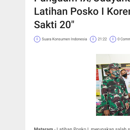
Latihan Posko I Ko
Sakti 20"
Suara Konsumen Indonesia
21:22
0 Com
Mataram
- Latihan Posko I merupakan salah s