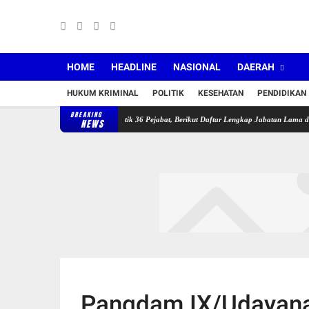
HOME
HEADLINE
NASIONAL
DAERAH
HUKUM KRIMINAL
POLITIK
KESEHATAN
PENDIDIKAN
BREAKING
Bupati Lombok Timur Lantik 36 Pejabat, Berikut Daftar Lengkap Jabatan Lama dan Jabata
NEWS
Pangdam IX/Udayana