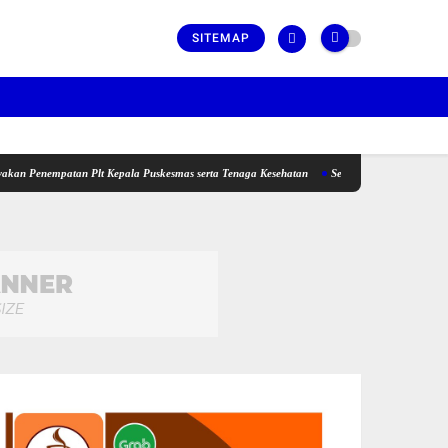
SITEMAP
patan Plt Kepala Puskesmas serta Tenaga Kesehatan
Sekda Lotim, Ajak Pemuda Perku