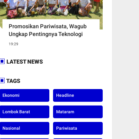
Promosikan Pariwisata, Wagub
Ungkap Pentingnya Teknologi
19:29
LATEST NEWS
TAGS
Ekonomi
Headline
Lombok Barat
Mataram
Nasional
Pariwisata