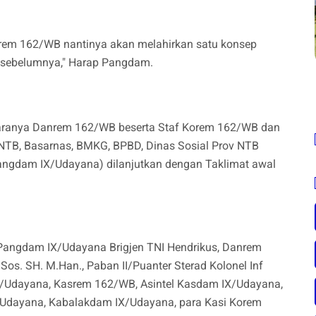
rem 162/WB nantinya akan melahirkan satu konsep
i sebelumnya," Harap Pangdam.
antaranya Danrem 162/WB beserta Staf Korem 162/WB dan
a NTB, Basarnas, BMKG, BPBD, Dinas Sosial Prov NTB
ngdam IX/Udayana) dilanjutkan dengan Taklimat awal
i Pangdam IX/Udayana Brigjen TNI Hendrikus, Danrem
os. SH. M.Han., Paban II/Puanter Sterad Kolonel Inf
IX/Udayana, Kasrem 162/WB, Asintel Kasdam IX/Udayana,
Udayana, Kabalakdam IX/Udayana, para Kasi Korem