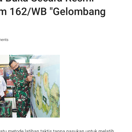
rem 162/WB "Gelombang
ments
atu metode latihan taktis tanpa pasukan untuk melatih