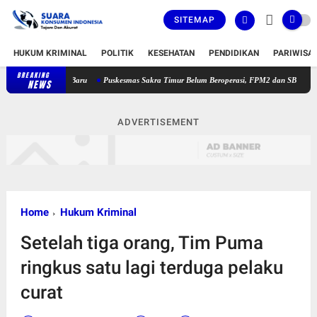
SITEMAP
HUKUM KRIMINAL
POLITIK
KESEHATAN
PENDIDIKAN
PARIWISA
BREAKING
Puskesmas Sakra Timur Belum Beroperasi, FPM2 dan SBM NTB Pertanya
NEWS
ADVERTISEMENT
Home
Hukum Kriminal
Setelah tiga orang, Tim Puma
ringkus satu lagi terduga pelaku
curat