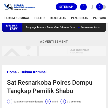
SITEMAP
HUKUM KRIMINAL
POLITIK
KESEHATAN
PENDIDIKAN
PARIWISA
BREAKING
Bupati Lombok Timur Lantik 36 Pejabat, Berikut Daftar Lengkap Jab
NEWS
ADVERTISEMENT
Home
Hukum Kriminal
Sat Resnarkoba Polres Dompu
Tangkap Pemilik Shabu
Suara Konsumen Indonesia
15:04
0 Comments