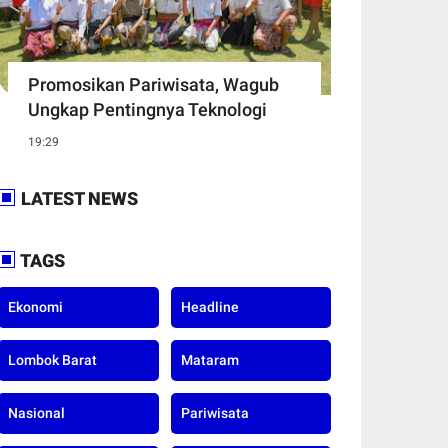
Promosikan Pariwisata, Wagub
Ungkap Pentingnya Teknologi
19:29
LATEST NEWS
TAGS
Ekonomi
Headline
Lombok Barat
Mataram
Nasional
Pariwisata