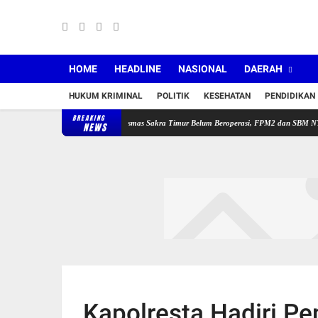
HOME
HEADLINE
NASIONAL
DAERAH
HUKUM KRIMINAL
POLITIK
KESEHATAN
PENDIDIKAN
BREAKING
 dan Jabatan Baru
Puskesmas Sakra Timur Belum Beroperasi, FPM2 dan SBM NTB Pertan
NEWS
Kapolresta Hadiri 