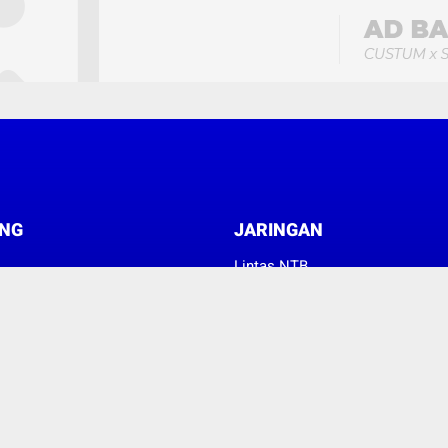
NG
JARINGAN
Lintas NTB
News Metro NTB