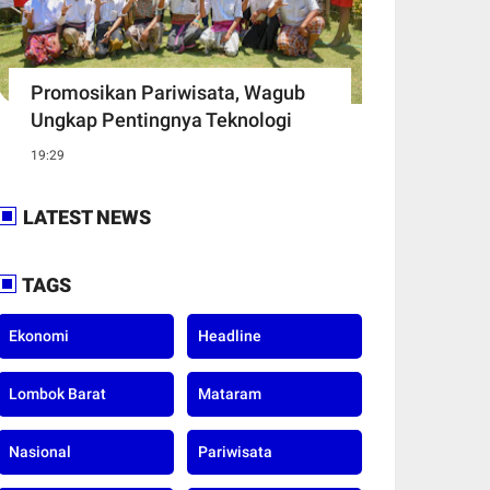
Promosikan Pariwisata, Wagub
Ungkap Pentingnya Teknologi
19:29
LATEST NEWS
TAGS
Ekonomi
Headline
Lombok Barat
Mataram
Nasional
Pariwisata