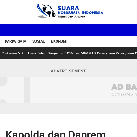
PARIWISATA
SOSIAL
EKONOMI
s Sakra Timur Belum Beroperasi, FPM2 dan SBM NTB Pertanyakan Penempatan Plt Kepala Pu
ADVERTISEMENT
, Kapolda dan Danrem