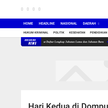
HOME
HEADLINE
NASIONAL
DAERAH
HUKUM KRIMINAL
POLITIK
KESEHATAN
PENDIDIKAN
BREAKING
r Lantik 36 Pejabat, Berikut Daftar Lengkap Jabatan Lama dan Jabatan Baru
Puskesma
NEWS
Hari Kedua di Dompu