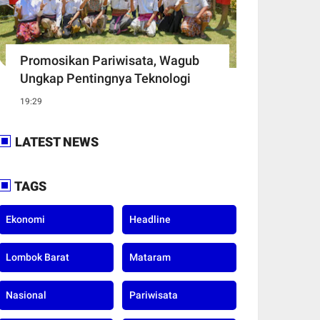
Promosikan Pariwisata, Wagub
Ungkap Pentingnya Teknologi
19:29
LATEST NEWS
TAGS
Ekonomi
Headline
Lombok Barat
Mataram
Nasional
Pariwisata