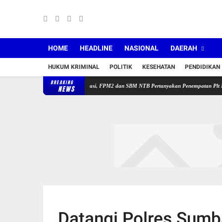
HOME
HEADLINE
NASIONAL
DAERAH
HUKUM KRIMINAL
POLITIK
KESEHATAN
PENDIDIKAN
BREAKING
s Sakra Timur Belum Beroperasi, FPM2 dan SBM NTB Pertanyakan Penempatan Plt Kepala Pu
NEWS
Datangi Polres Sumb