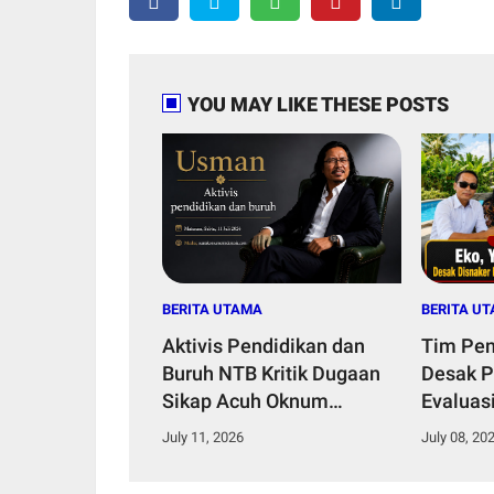
YOU MAY LIKE THESE POSTS
BERITA UTAMA
BERITA U
Aktivis Pendidikan dan
Tim Pe
Buruh NTB Kritik Dugaan
Desak 
Sikap Acuh Oknum
Evaluas
Pejabat dalam Pelayanan
P3MI di
July 11, 2026
July 08, 20
Publik