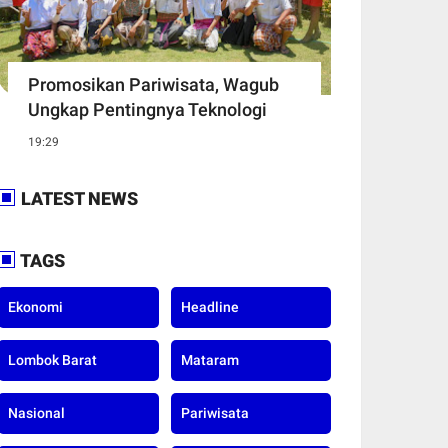
Promosikan Pariwisata, Wagub
Ungkap Pentingnya Teknologi
19:29
LATEST NEWS
TAGS
Ekonomi
Headline
Lombok Barat
Mataram
Nasional
Pariwisata