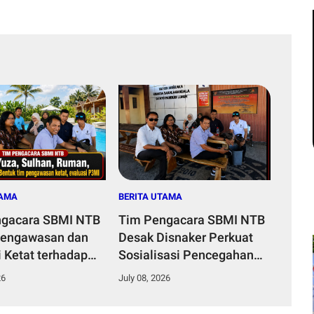
TAMA
BERITA UTAMA
ngacara SBMI NTB
Tim Pengacara SBMI NTB
Pengawasan dan
Desak Disnaker Perkuat
i Ketat terhadap
Sosialisasi Pencegahan
 NTB
TPPO dan Penipuan Kerja
26
July 08, 2026
ke Luar Negeri