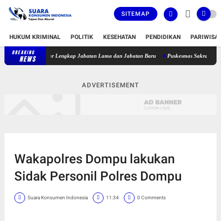
SITEMAP
HUKUM KRIMINAL
POLITIK
KESEHATAN
PENDIDIKAN
PARIWISA
BREAKING
, Berikut Daftar Lengkap Jabatan Lama dan Jabatan Baru
Puskesmas Sakra Timur Belum
NEWS
ADVERTISEMENT
Wakapolres Dompu lakukan
Sidak Personil Polres Dompu
Suara Konsumen Indonesia
11:34
0 Comments