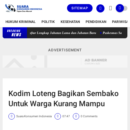
SITEMAP
HUKUM KRIMINAL
POLITIK
KESEHATAN
PENDIDIKAN
PARIWISA
BREAKING
bat, Berikut Daftar Lengkap Jabatan Lama dan Jabatan Baru
Puskesmas Sakra Timur Be
NEWS
ADVERTISEMENT
Kodim Loteng Bagikan Sembako
Untuk Warga Kurang Mampu
Suara Konsumen Indonesia
07:47
0 Comments