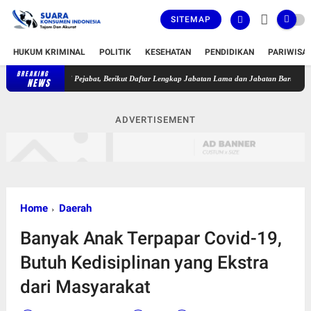
SITEMAP
HUKUM KRIMINAL
POLITIK
KESEHATAN
PENDIDIKAN
PARIWISA
BREAKING
r Lantik 36 Pejabat, Berikut Daftar Lengkap Jabatan Lama dan Jabatan Baru
Puskesmas
NEWS
ADVERTISEMENT
Home
Daerah
Banyak Anak Terpapar Covid-19,
Butuh Kedisiplinan yang Ekstra
dari Masyarakat