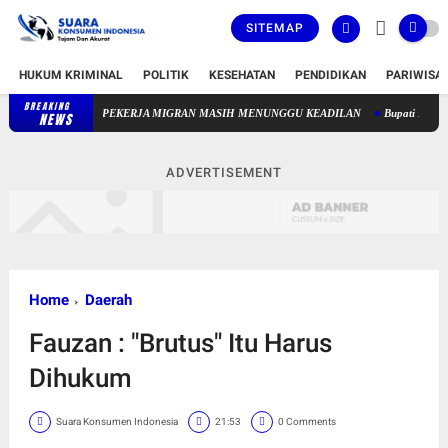
SITEMAP
HUKUM KRIMINAL
POLITIK
KESEHATAN
PENDIDIKAN
PARIWISA
BREAKING
81 TAHUN MERDEKA, GURU PAUD NONFORMAL DAN PEKERJA MI
NEWS
ADVERTISEMENT
Home
Daerah
Fauzan : "Brutus" Itu Harus
Dihukum
Suara Konsumen Indonesia
21:53
0 Comments