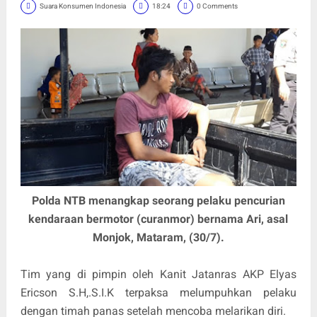
Suara Konsumen Indonesia
18:24
0 Comments
Polda NTB menangkap seorang pelaku pencurian
kendaraan bermotor (curanmor) bernama Ari, asal
Monjok, Mataram, (30/7).
Tim yang di pimpin oleh Kanit Jatanras AKP Elyas
Ericson S.H,.S.I.K terpaksa melumpuhkan pelaku
dengan timah panas setelah mencoba melarikan diri.