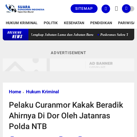
SITEMAP
HUKUM KRIMINAL
POLITIK
KESEHATAN
PENDIDIKAN
PARIWISA
BREAKING
Bupati Lombok Timur Lantik 36 Pejabat, Berikut Daftar Lengkap Jab
NEWS
ADVERTISEMENT
Home
Hukum Kriminal
Pelaku Curanmor Kakak Beradik
Ahirnya Di Dor Oleh Jatanras
Polda NTB