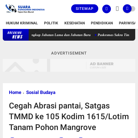
SITEMAP
HUKUM KRIMINAL
POLITIK
KESEHATAN
PENDIDIKAN
PARIWISA
BREAKING
Bupati Lombok Timur Lantik 36 Pejabat, Berikut Daftar Lengkap Jabat
NEWS
ADVERTISEMENT
Home
Sosial Budaya
Cegah Abrasi pantai, Satgas
TMMD ke 105 Kodim 1615/Lotim
Tanam Pohon Mangrove